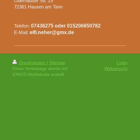
Oberhauser Str.
19
72361
Hausen am Tann
Telefon:
07436275 oder 015206650782
E-Mail:
elfi.neher@gmx.de
Druckversion
|
Sitemap
Login
Diese Homepage wurde mit
Webansicht
IONOS MyWebsite erstellt.