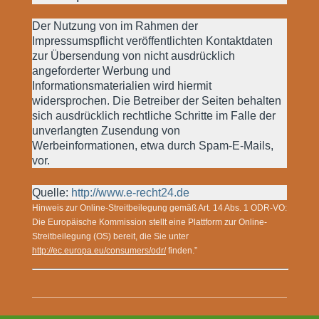
Der Nutzung von im Rahmen der
Impressumspflicht veröffentlichten Kontaktdaten
zur Übersendung von nicht ausdrücklich
angeforderter Werbung und
Informationsmaterialien wird hiermit
widersprochen. Die Betreiber der Seiten behalten
sich ausdrücklich rechtliche Schritte im Falle der
unverlangten Zusendung von
Werbeinformationen, etwa durch Spam-E-Mails,
vor.
Quelle:
http://www.e-recht24.de
Hinweis zur Online-Streitbeilegung gemäß Art. 14 Abs. 1 ODR-VO:
Die Europäische Kommission stellt eine Plattform zur Online-
Streitbeilegung (OS) bereit, die Sie unter
http://ec.europa.eu/consumers/odr/
finden.”